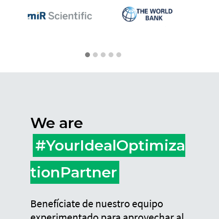
We are
#YourIdealOptimiza
tionPartner
Benefíciate de nuestro equipo
experimentado para aprovechar al